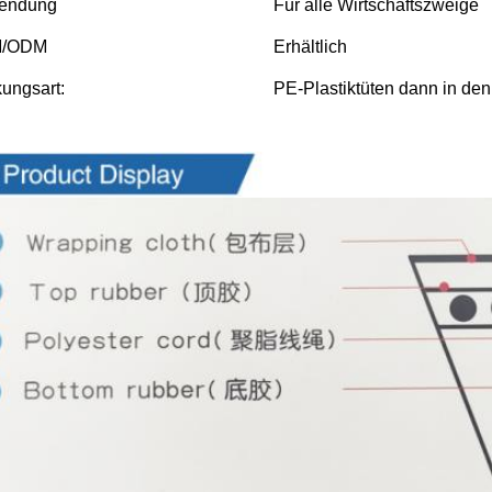
endung
Für alle Wirtschaftszweige
/ODM
Erhältlich
ungsart:
PE-Plastiktüten dann in den
s Bilder