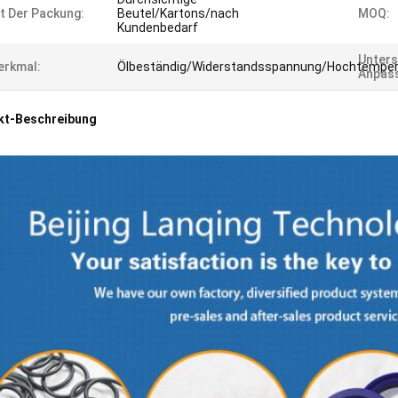
t Der Packung:
Beutel/Kartons/nach
MOQ:
Kundenbedarf
Unters
erkmal:
Ölbeständig/Widerstandsspannung/Hochtempera
Anpas
kt-Beschreibung