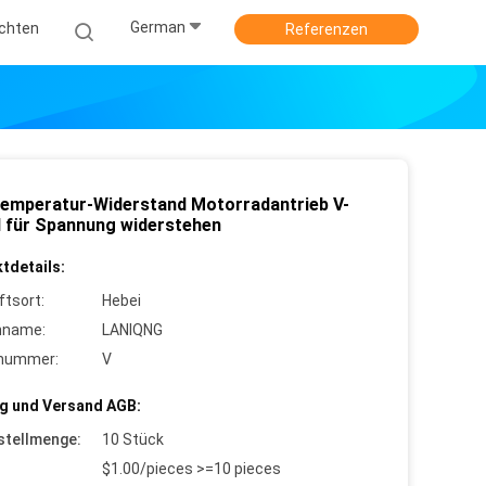
German
ichten
Referenzen
emperatur-Widerstand Motorradantrieb V-
l für Spannung widerstehen
tdetails:
ftsort:
Hebei
nname:
LANIQNG
lnummer:
V
g und Versand AGB:
stellmenge:
10 Stück
$1.00/pieces >=10 pieces