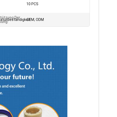
10 PCS
tützung Der
turbeständigkeit
OEM, ODM
sung: