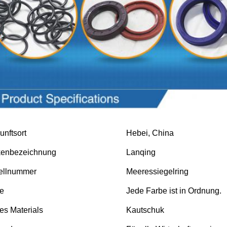
ktparameter
unftsort
Hebei, China
kenbezeichnung
Lanqing
ellnummer
Meeressiegelring
e
Jede Farbe ist in Ordnung.
des Materials
Kautschuk