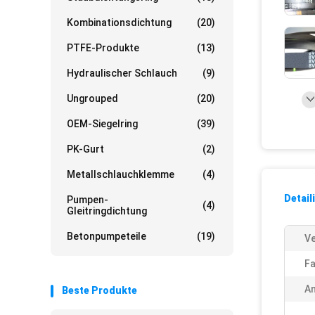
Kombinationsdichtung
(20)
PTFE-Produkte
(13)
Hydraulischer Schlauch
(9)
Ungrouped
(20)
OEM-Siegelring
(39)
PK-Gurt
(2)
Metallschlauchklemme
(4)
Detail
Pumpen-
(4)
Gleitringdichtung
Betonpumpeteile
(19)
Ve
Fa
A
Beste Produkte