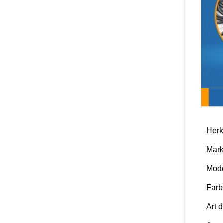
Produ
Herk
Mar
Mod
Farb
Art 