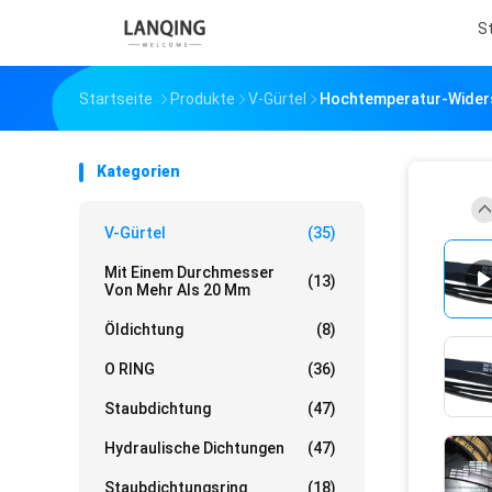
S
Startseite
Produkte
V-Gürtel
Hochtemperatur-Widers
Kategorien
V-Gürtel
(35)
Mit Einem Durchmesser
(13)
Von Mehr Als 20 Mm
Öldichtung
(8)
O RING
(36)
Staubdichtung
(47)
Hydraulische Dichtungen
(47)
Staubdichtungsring
(18)