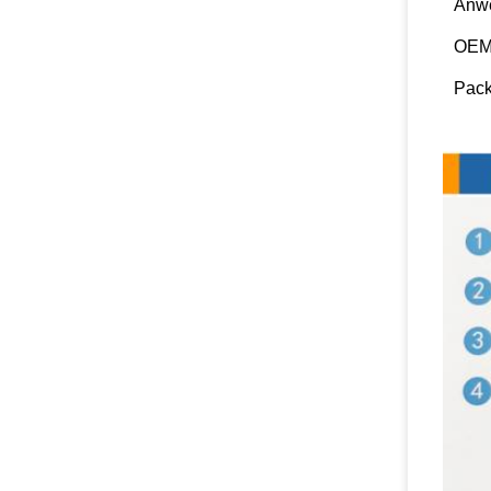
Anw
OEM
Pack
Detail