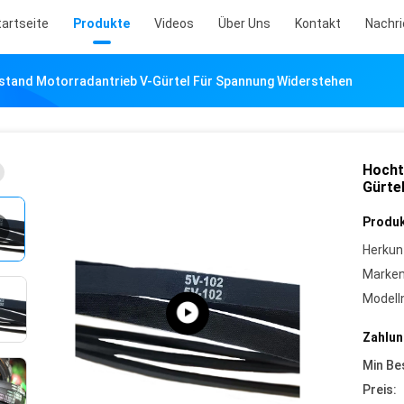
tartseite
Produkte
Videos
Über Uns
Kontakt
Nachr
tand Motorradantrieb V-Gürtel Für Spannung Widerstehen
Hocht
Gürte
Produk
Herkun
Marke
Model
Zahlun
Min Be
Preis: