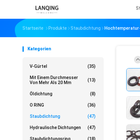
S
Startseite
Produkte
Staubdichtung
Hochtemperatur-F
Kategorien
V-Gürtel
(35)
Mit Einem Durchmesser
(13)
Von Mehr Als 20 Mm
Öldichtung
(8)
O RING
(36)
Staubdichtung
(47)
Hydraulische Dichtungen
(47)
Staubdichtungsring
(18)