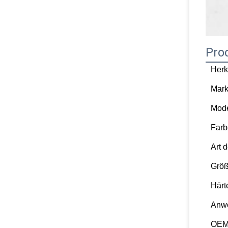
Pro
Herk
Mar
Mod
Farb
Art 
Grö
Härt
Anw
OEM