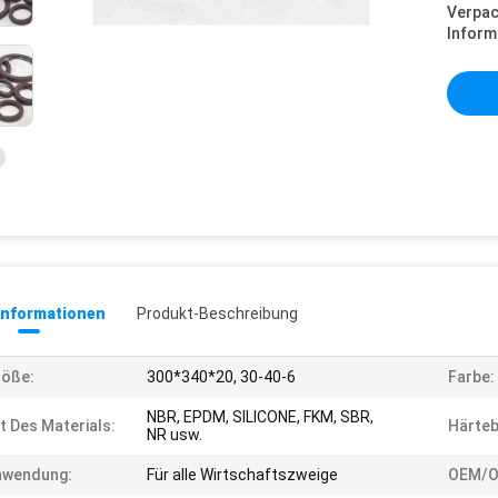
Verpa
Inform
informationen
Produkt-Beschreibung
röße:
300*340*20, 30-40-6
Farbe:
NBR, EPDM, SILICONE, FKM, SBR,
t Des Materials:
Härteb
NR usw.
nwendung:
Für alle Wirtschaftszweige
OEM/O