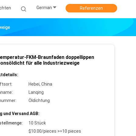
German
ichten
Referenzen
weige
emperatur-FKM-Braunfaden doppellippen
onsöldicht für alle Industriezweige
tdetails:
ftsort:
Hebei, China
nname:
Lanqing
lnummer:
Öldichtung
g und Versand AGB:
stellmenge:
10 Stück
$10.00/pieces >=10 pieces