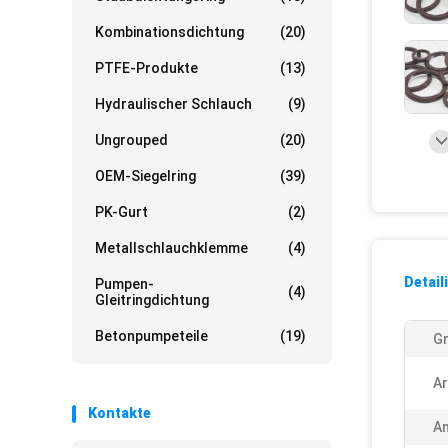
Kombinationsdichtung
(20)
PTFE-Produkte
(13)
Hydraulischer Schlauch
(9)
Ungrouped
(20)
OEM-Siegelring
(39)
PK-Gurt
(2)
Metallschlauchklemme
(4)
Detail
Pumpen-
(4)
Gleitringdichtung
Betonpumpeteile
(19)
G
Ar
Kontakte
A