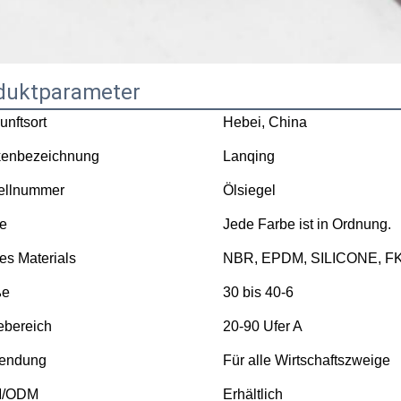
duktparameter
unftsort
Hebei, China
kenbezeichnung
Lanqing
ellnummer
Ölsiegel
e
Jede Farbe ist in Ordnung.
des Materials
NBR, EPDM, SILICONE, FK
ße
30 bis 40-6
ebereich
20-90 Ufer A
endung
Für alle Wirtschaftszweige
/ODM
Erhältlich