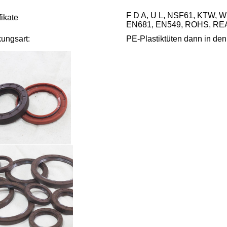
F D A, U L, NSF61, KTW, 
fikate
EN681, EN549, ROHS, REA
ungsart:
PE-Plastiktüten dann in den