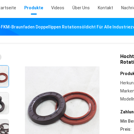
tartseite
Produkte
Videos
Über Uns
Kontakt
Nachr
KM-Braunfaden Doppellippen Rotationsöldicht Für Alle Industriez
Hocht
Rotati
Produk
Herkun
Marke
Model
Zahlun
Min Be
Preis: