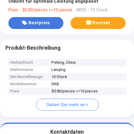
Öldicht für optimale Leistung angepasst
Preis：$0.80/pieces >=10 pieces
MOQ：10 Stück
Bestpreis
Kontakt
Produkt-Beschreibung
Herkunftsort
Peking, China
Markenname
Lanqing
Min Bestellmenge
10 Stück
Modellnummer
DKB
Preis
$0.80/pieces >=10 pieces
Sehen Sie mehr an
Kontaktdaten