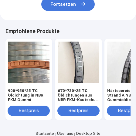
Fortsetzen
Empfohlene Produkte
900*950*25 TC
670*730*25 TC
Härtebereich 
Öldichtung in NBR
Öldichtungen aus
Strand A NBR
FKM Gummi
NBR FKM-Kautschuk
Gummiöldicht
zur hohen
600*640*20 für
Temperaturbeständigkeit
Industriezwei
Bestpreis
Bestpreis
Bestprei
Startseite
Über uns
Desktop Site