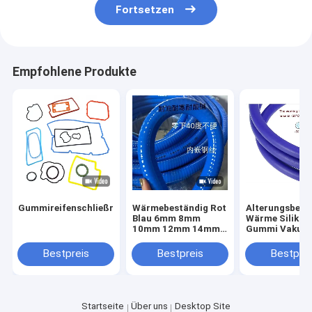
Fortsetzen
Empfohlene Produkte
Gummireifenschließring
Wärmebeständig Rot
Alterungsbest
Blau 6mm 8mm
Wärme Silikon
10mm 12mm 14mm
Gummi Vakuu
15mm Silikon
hydraulischer
Vakuumschlauch
Schlauch 13/3
Bestpreis
Bestpreis
Bestprei
Heizschlauch
Startseite
Über uns
Desktop Site