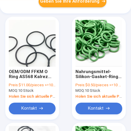
Geben Sie Ihre Anforderung
OEM/ODM FFKM O
Nahrungsmittel-
Ring AS568 Kalrez
Silikon-Gasket-Ring
FFKM Gummi-O-
Gummi-O-Ringe für
Preis:
$11.00/pieces >=10 pieces
Preis:
$0.50/pieces >=10 pieces
Ringe
hohe Temperaturen
MOQ:
10 Stück
MOQ:
10 Stück
Wärmebeständigkeit
und OEM/ODM-
BS1806 29.87-1.78
Anforderungen
Holen Sie sich aktuelle Preis
Holen Sie sich aktuelle Preis
Kontakt
Kontakt