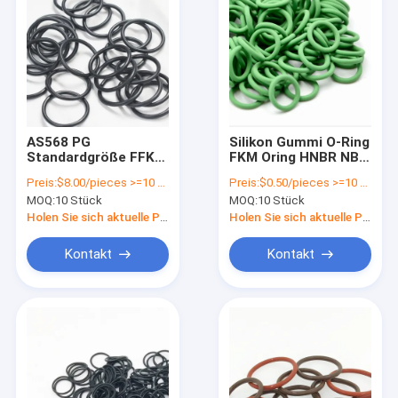
AS568 PG
Silikon Gummi O-Ring
Standardgröße FFKM
FKM Oring HNBR NBR
O Ring Polysilicium-
EPDM Gummi
Preis:
$8.00/pieces >=10 pieces
Preis:
$0.50/pieces >=10 pieces
Reinigungsgeräte
Dichtung O-Ring für
MOQ:
10 Stück
MOQ:
10 Stück
aus Gummi
alle Branchen in
schwarz
Holen Sie sich aktuelle Preis
Holen Sie sich aktuelle Preis
Kontakt
Kontakt
Startseite
Produkte
Videos