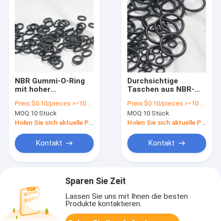
NBR Gummi-O-Ring
Durchsichtige
mit hoher
Taschen aus NBR-
Temperaturbeständigkeit
Gummi-O-Ring für
Preis:
$0.10/pieces >=10 pieces
Preis:
$0.10/pieces >=10 pieces
in FKM-Material in
alle Branchen nach
MOQ:
10 Stück
MOQ:
10 Stück
kundenspezifischer
Kundenbedarf
Farbe
Holen Sie sich aktuelle Preis
Holen Sie sich aktuelle Preis
Kontakt
Kontakt
Sparen Sie Zeit
Lassen Sie uns mit Ihnen die besten
Produkte kontaktieren.