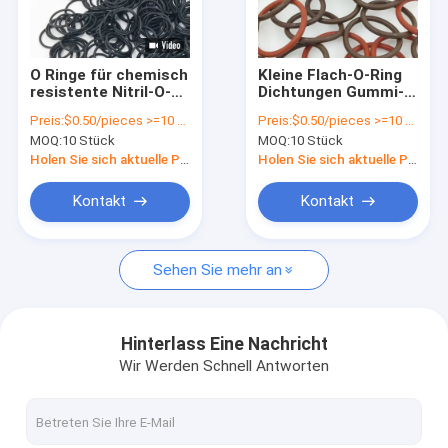
Über uns
Fabrik Tour
O Ringe für chemisch
Kleine Flach-O-Ring
resistente Nitril-O-
Dichtungen Gummi-
Qualitätskontrolle
Ring-
O-Ring für ROHS
Preis:
$0.50/pieces >=10 pieces
Preis:
$0.50/pieces >=10 pieces
Gummidichtungen in
REACH Compliant
MOQ:
10 Stück
MOQ:
10 Stück
der Industrie
Buna NBR FKM
Kontakt
Silicon 70
Holen Sie sich aktuelle Preis
Holen Sie sich aktuelle Preis
Nachrichten
Kontakt
Kontakt
Referenzen
Sehen Sie mehr an
V-Gürtel
Hinterlass Eine Nachricht
Wir Werden Schnell Antworten
mit einem Durchmesser von mehr als 20 mm
Öldichtung