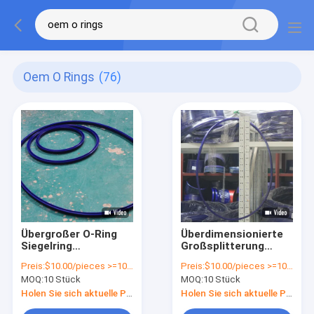
Oem O Rings
(76)
Übergroßer O-Ring
Überdimensionierte
Siegelring
Großsplitterung
Hochtemperaturbeständig
Vulkanisierte FKM
Preis:
$10.00/pieces >=10 pieces
Preis:
$10.00/pieces >=10 pieces
Nitrilkautschuk
FPM O-Ring geformte
MOQ:
10 Stück
MOQ:
10 Stück
Silicone
Armaturen O-Ring
Fluorkautschukring
Dichtungen
Holen Sie sich aktuelle Preis
Holen Sie sich aktuelle Preis
wasserdicht
Überdimensionierte