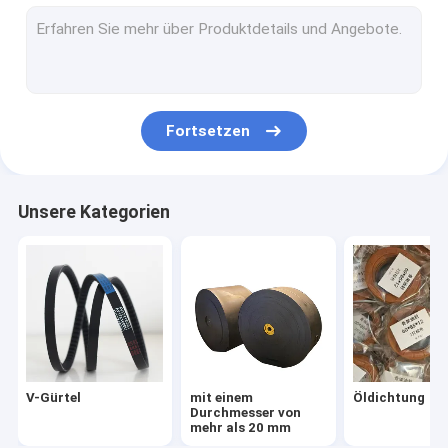
O RING
Staubdichtung
hydraulische Dichtungen
Fortsetzen
Staubdichtungsring
Kombinationsdichtung
Unsere Kategorien
PTFE-Produkte
hydraulischer Schlauch
ungrouped
OEM-Siegelring
V-Gürtel
mit einem
Öldichtung
PK-Gurt
Durchmesser von
mehr als 20 mm