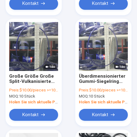
Verstärkung
Kontakt
Kontakt
Große Größe Große
Überdimensionierter
Split-Vulkanisierte
Gummi-Siegelring
FKM FPM -Ring
Butyralfluor EPDM
Preis:
$10.00/pieces >=10 pieces
Preis:
$10.00/pieces >=10 pieces
geformte Verbindung
Silikon-O-Ring
MOQ:
10 Stück
MOQ:
10 Stück
O Ring Dichtungen
Übergröße Oring
Holen Sie sich aktuelle Preis
Holen Sie sich aktuelle Preis
Kontakt
Kontakt