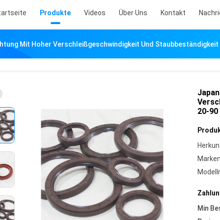
tartseite
Produkte
Videos
Über Uns
Kontakt
Nachr
htung Mit Hoher Verschleißgeschwindigkeit Und Staubbeständigkeit
Japan
Versc
20-90
Produk
Herkun
Marke
Model
Zahlun
Min Be