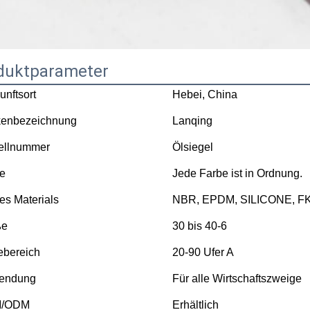
duktparameter
unftsort
Hebei, China
kenbezeichnung
Lanqing
ellnummer
Ölsiegel
e
Jede Farbe ist in Ordnung.
des Materials
NBR, EPDM, SILICONE, FK
ße
30 bis 40-6
ebereich
20-90 Ufer A
endung
Für alle Wirtschaftszweige
/ODM
Erhältlich