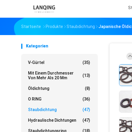
S
Startseite
Produkte
Staubdichtung
Japanische Öldic
Kategorien
V-Gürtel
(35)
Mit Einem Durchmesser
(13)
Von Mehr Als 20 Mm
Öldichtung
(8)
O RING
(36)
Staubdichtung
(47)
Hydraulische Dichtungen
(47)
Staubdichtungsring
(18)