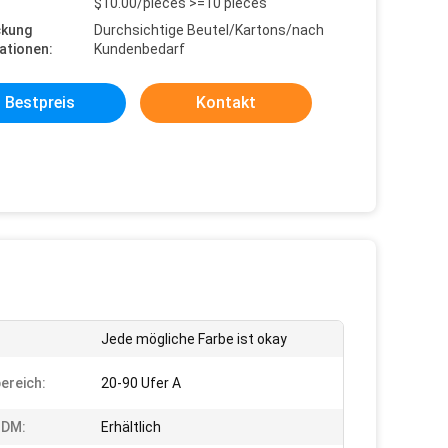
$10.00/pieces >=10 pieces
ckung
Durchsichtige Beutel/Kartons/nach
ationen:
Kundenbedarf
Bestpreis
Kontakt
Jede mögliche Farbe ist okay
ereich:
20-90 Ufer A
DM:
Erhältlich