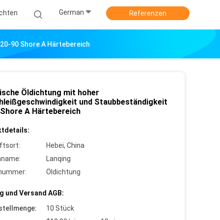
German
ichten
Referenzen
 20-90 Shore A Härtebereich
ische Öldichtung mit hoher
hleißgeschwindigkeit und Staubbeständigkeit
 Shore A Härtebereich
tdetails:
ftsort:
Hebei, China
nname:
Lanqing
lnummer:
Öldichtung
g und Versand AGB:
stellmenge:
10 Stück