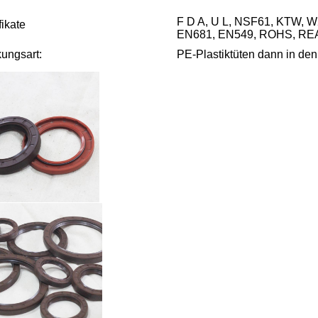
F D A, U L, NSF61, KTW, 
fikate
EN681, EN549, ROHS, REA
ungsart:
PE-Plastiktüten dann in den