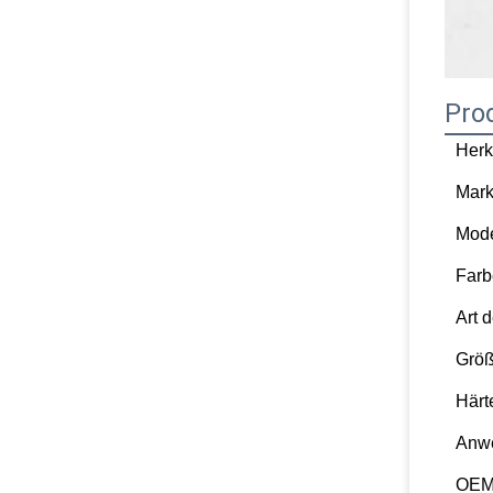
Pro
Herk
Mar
Mod
Farb
Art 
Grö
Härt
Anw
OEM