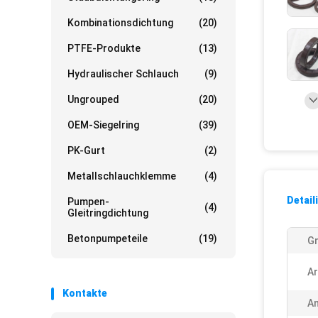
Kombinationsdichtung
(20)
PTFE-Produkte
(13)
Hydraulischer Schlauch
(9)
Ungrouped
(20)
OEM-Siegelring
(39)
PK-Gurt
(2)
Metallschlauchklemme
(4)
Detail
Pumpen-
(4)
Gleitringdichtung
Betonpumpeteile
(19)
G
Ar
Kontakte
A