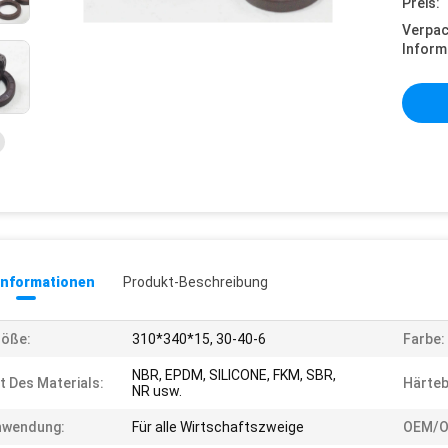
Preis:
Verpa
Inform
informationen
Produkt-Beschreibung
röße:
310*340*15, 30-40-6
Farbe:
NBR, EPDM, SILICONE, FKM, SBR,
t Des Materials:
Härteb
NR usw.
nwendung:
Für alle Wirtschaftszweige
OEM/O