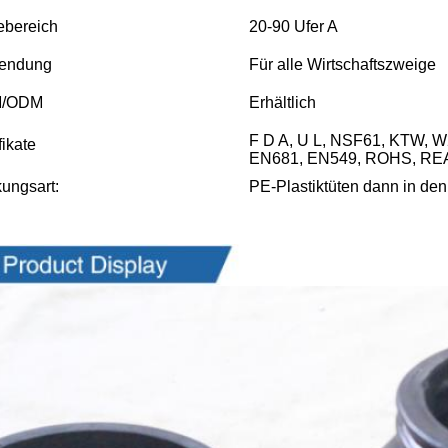
ebereich
20-90 Ufer A
endung
Für alle Wirtschaftszweige
/ODM
Erhältlich
F D A, U L, NSF61, KTW, 
fikate
EN681, EN549, ROHS, REA
ungsart:
PE-Plastiktüten dann in den
s Bilder