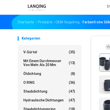
S
Startseite
Produkte
OEM-Siegelring
Farbenfrohe Sili
Kategorien
V-Gürtel
(35)
Mit Einem Durchmesser
(13)
Von Mehr Als 20 Mm
Öldichtung
(8)
O RING
(36)
Staubdichtung
(47)
Hydraulische Dichtungen
(47)
Staubdichtungsring
(18)