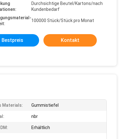
ckung
Durchsichtige Beutel/Kartons/nach
ationen:
Kundenbedarf
gungsmaterial-
100000 Stück/Stück pro Monat
it:
Bestpreis
Kontakt
s Materials:
Gummistiefel
al:
nbr
DM:
Erhältlich