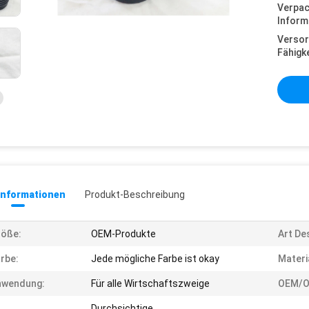
Verpa
Inform
Versor
Fähigke
informationen
Produkt-Beschreibung
röße:
OEM-Produkte
Art De
rbe:
Jede mögliche Farbe ist okay
Materi
nwendung:
Für alle Wirtschaftszweige
OEM/O
Durchsichtige