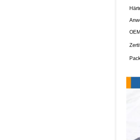
Härt
Anw
OEM
Zerti
Pack
Detail