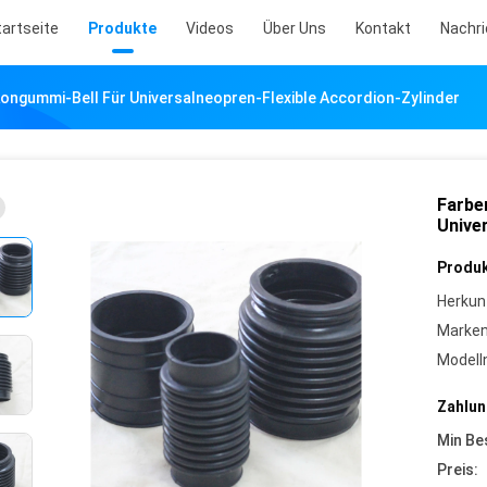
tartseite
Produkte
Videos
Über Uns
Kontakt
Nachr
kongummi-Bell Für Universalneopren-Flexible Accordion-Zylinder
Farbe
Unive
Produk
Herkun
Marke
Model
Zahlun
Min Be
Preis: