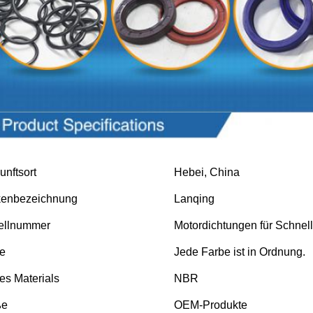
ktparameter
unftsort
Hebei, China
kenbezeichnung
Lanqing
ellnummer
Motordichtungen für Schnel
e
Jede Farbe ist in Ordnung.
des Materials
NBR
ße
OEM-Produkte