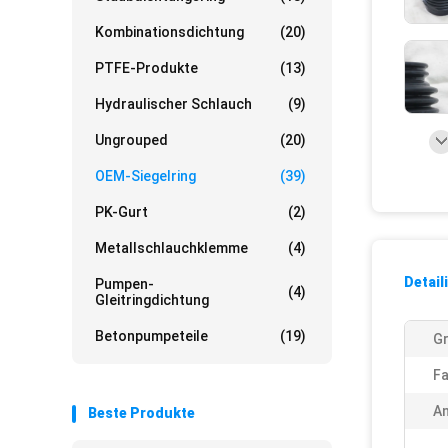
Kombinationsdichtung
(20)
PTFE-Produkte
(13)
Hydraulischer Schlauch
(9)
Ungrouped
(20)
OEM-Siegelring
(39)
PK-Gurt
(2)
Metallschlauchklemme
(4)
Detail
Pumpen-
(4)
Gleitringdichtung
Betonpumpeteile
(19)
G
Fa
A
Beste Produkte