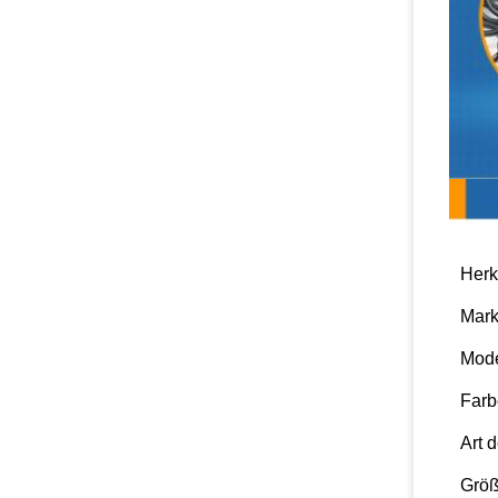
Produ
Herk
Mar
Mod
Farb
Art 
Grö