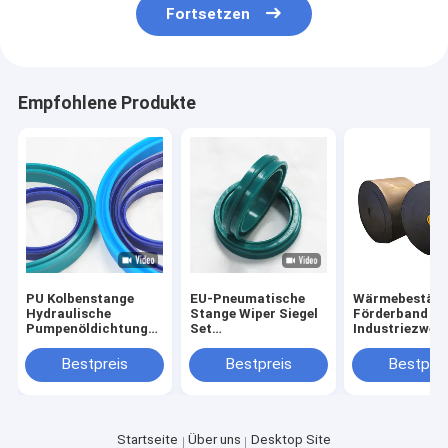
Fortsetzen
Empfohlene Produkte
PU Kolbenstange
EU-Pneumatische
Wärmebeständ
Hydraulische
Stange Wiper Siegel
Förderband für
Pumpenöldichtung
Set
Industriezwei
für alle Branchen
Luftdichtungsring
Verpackungsa
Härtebereich 20-90
PU NBR für hohe
Transparente
Bestpreis
Bestpreis
Bestprei
Strand A
Temperaturbeständigkeit
Taschen/Kart
Startseite
Über uns
Desktop Site