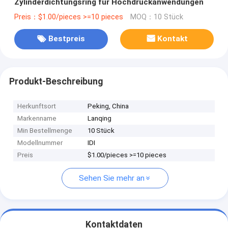
Zylinderdichtungsring für Hochdruckanwendungen
Preis：$1.00/pieces >=10 pieces
MOQ：10 Stück
Bestpreis
Kontakt
Produkt-Beschreibung
Herkunftsort
Peking, China
Markenname
Lanqing
Min Bestellmenge
10 Stück
Modellnummer
IDI
Preis
$1.00/pieces >=10 pieces
Sehen Sie mehr an
Kontaktdaten