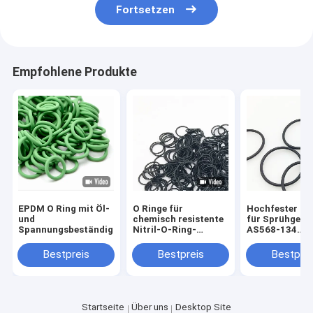
Fortsetzen
Empfohlene Produkte
EPDM O Ring mit Öl-
O Ringe für
Hochfester O-
und
chemisch resistente
für Sprühgerä
Spannungsbeständigkeit
Nitril-O-Ring-
AS568-134
Gummidichtungen in
47.29*2.62 NB
der Industrie
EPDM FKM
Bestpreis
Bestpreis
Bestprei
Gummiversieg
Startseite
Über uns
Desktop Site