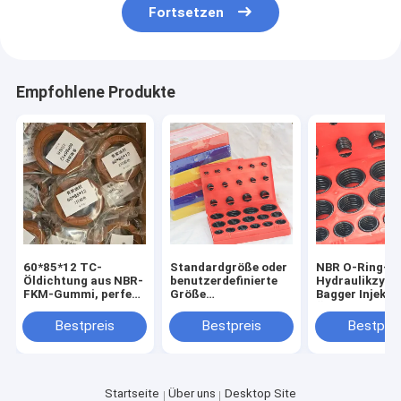
Fortsetzen
Empfohlene Produkte
60*85*12 TC-
Standardgröße oder
NBR O-Ring-Ki
Öldichtung aus NBR-
benutzerdefinierte
Hydraulikzylin
FKM-Gummi, perfekt
Größe
Bagger Injekto
zum Abdichten
Eimerdichtungsmaterial
Öldichtung Se
Typ O-Ring-Kit für
Bestpreis
Bestpreis
Bestprei
Hydraulikreparatur
Startseite
Über uns
Desktop Site