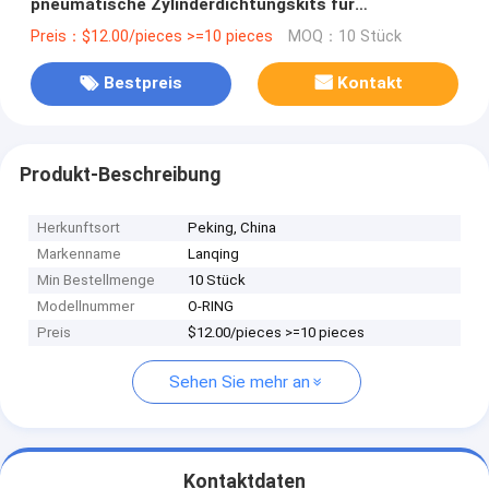
pneumatische Zylinderdichtungskits für
Hydraulikzylinder
Preis：$12.00/pieces >=10 pieces
MOQ：10 Stück
Bestpreis
Kontakt
Produkt-Beschreibung
Herkunftsort
Peking, China
Markenname
Lanqing
Min Bestellmenge
10 Stück
Modellnummer
O-RING
Preis
$12.00/pieces >=10 pieces
Sehen Sie mehr an
Kontaktdaten