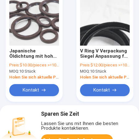
Japanische
V Ring V Verpackung
Öldichtung mit hoher
Siegel Anpassung für
Verschleißgeschwindigkeit
alle Branchen
Preis:
$10.00/pieces >=10 pieces
Preis:
$12.00/pieces >=10 pieces
und
angepasst an Ihre
MOQ:
10 Stück
MOQ:
10 Stück
Staubbeständigkeit
Anforderungen
20-90 Shore A
Holen Sie sich aktuelle Preis
Holen Sie sich aktuelle Preis
Härtebereich
Kontakt
Kontakt
Sparen Sie Zeit
Lassen Sie uns mit Ihnen die besten
Produkte kontaktieren.