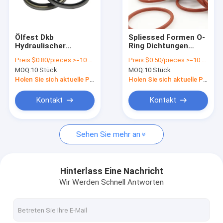
Über uns
Fabrik Tour
Ölfest Dkb
Spliessed Formen O-
Hydraulischer
Ring Dichtungen
Qualitätskontrolle
Zylinder
extra große Größe
Preis:
$0.80/pieces >=10 pieces
Preis:
$0.50/pieces >=10 pieces
Staubwischer
FKM FPM Material Art
MOQ:
10 Stück
MOQ:
10 Stück
Kolbenstange
für alle
Kontakt
Hauptdichtung in
Industriezweige
Holen Sie sich aktuelle Preis
Holen Sie sich aktuelle Preis
schwarzer Farbe
Nachrichten
Kontakt
Kontakt
Referenzen
Sehen Sie mehr an
V-Gürtel
Hinterlass Eine Nachricht
Wir Werden Schnell Antworten
mit einem Durchmesser von mehr als 20 mm
Öldichtung