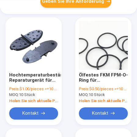
Geben Sie Ihre Anforderung
Hochtemperaturbeständiges
Ölfestes FKM FPM-O-
Reparaturgerät für
Ring für
Marine-
Hochtemperaturanwendu
Preis:
$1.00/pieces >=10 pieces
Preis:
$0.50/pieces >=10 pieces
Hydraulikmotoren
in allen Branchen
MOQ:
10 Stück
MOQ:
10 Stück
mit
Spannungsdichtungen
Holen Sie sich aktuelle Preis
Holen Sie sich aktuelle Preis
Kontakt
Kontakt