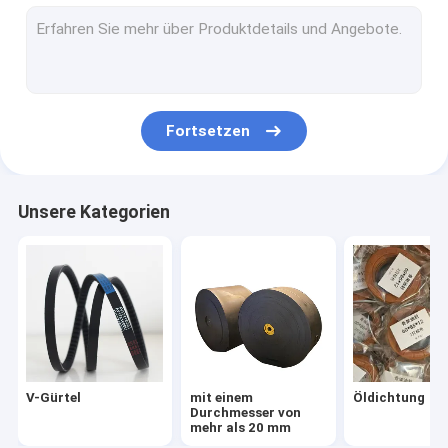
O RING
Staubdichtung
hydraulische Dichtungen
Fortsetzen
Staubdichtungsring
Kombinationsdichtung
Unsere Kategorien
PTFE-Produkte
hydraulischer Schlauch
ungrouped
OEM-Siegelring
V-Gürtel
mit einem
Öldichtung
PK-Gurt
Durchmesser von
mehr als 20 mm