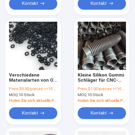
Kontakt
Kontakt
Verschiedene
Kleine Silikon Gummi
Materialarten von O-
Schläger für CNC-
Ring-Dichtungen für
Maschine Jede Farbe
Preis:
$0.50/pieces >=10 pieces
Preis:
$1.00/pieces >=10 pieces
alle Industriezweige
ist in Ordnung und
MOQ:
10 Stück
MOQ:
10 Stück
aus Silikonkautschuk
Verpackungslösungen
Holen Sie sich aktuelle Preis
Holen Sie sich aktuelle Preis
Kontakt
Kontakt