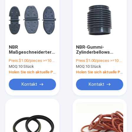
NBR
NBR-Gummi-
Maßgeschneiderter
Zylinderbellows
Hitze- und
Wasserdicht Bellows
Preis:
$1.00/pieces >=10 pieces
Preis:
$1.00/pieces >=10 pieces
Ölbeständiger O-Ring
in jeder Farbe für
MOQ:
10 Stück
MOQ:
10 Stück
aus PTFE für
Leistung
Schiffs-
Holen Sie sich aktuelle Preis
Holen Sie sich aktuelle Preis
Dieselmotoren
Kontakt
Kontakt
Startseite
Produkte
Videos