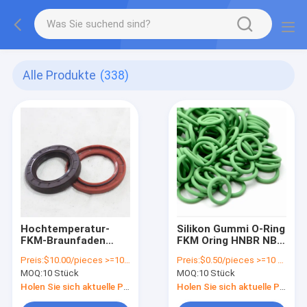
Alle Produkte
(338)
Hochtemperatur-
Silikon Gummi O-Ring
FKM-Braunfaden
FKM Oring HNBR NBR
doppellippen
EPDM Gummi
Preis:
$10.00/pieces >=10 pieces
Preis:
$0.50/pieces >=10 pieces
Rotationsöldicht für
Dichtung O-Ring für
MOQ:
10 Stück
MOQ:
10 Stück
alle Industriezweige
alle Branchen in
schwarz
Holen Sie sich aktuelle Preis
Holen Sie sich aktuelle Preis