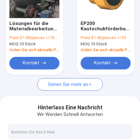
Über uns
Fabrik Tour
Lösungen für die
EP200
Materialbearbeitung
Kautschukförderband
Qualitätskontrolle
mit OEM-Gummi-
Hitzebeständig und
Preis:
$1.00/pieces >=10 pieces
Preis:
$1.00/pieces >=10 pieces
Fahrband- und
hohe Zugfestigkeit
MOQ:
10 Stück
MOQ:
10 Stück
Seitenwanddesign
für alle
Kontakt
Industriezweige
Holen Sie sich aktuelle Preis
Holen Sie sich aktuelle Preis
Nachrichten
Kontakt
Kontakt
Referenzen
Sehen Sie mehr an
V-Gürtel
Hinterlass Eine Nachricht
Wir Werden Schnell Antworten
mit einem Durchmesser von mehr als 20 mm
Öldichtung