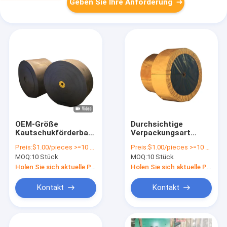
Geben Sie Ihre Anforderung
OEM-Größe
Durchsichtige
Kautschukförderband
Verpackungsart
Seitenwand Gürtel
Kautschukförderband
Preis:
$1.00/pieces >=10 pieces
Preis:
$1.00/pieces >=10 pieces
für alle
für
MOQ:
10 Stück
MOQ:
10 Stück
Industriezweige
Schwerlastanwendungen
Ölbeständig
Holen Sie sich aktuelle Preis
Holen Sie sich aktuelle Preis
Kontakt
Kontakt