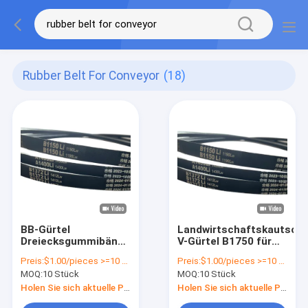
Rubber Belt For Conveyor
(18)
BB-Gürtel
Landwirtschaftskautsch
Dreiecksgummibänder
V-Gürtel B1750 für
für Industrie und
Förderband in
Preis:
$1.00/pieces >=10 pieces
Preis:
$1.00/pieces >=10 pieces
Landwirtschaft
Verpackungen nach
MOQ:
10 Stück
MOQ:
10 Stück
Kundenbedarf
Holen Sie sich aktuelle Preis
Holen Sie sich aktuelle Preis