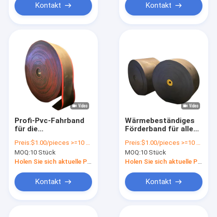
Kontakt
Kontakt
Profi-Pvc-Fahrband
Wärmebeständiges
für die
Förderband für alle
Formverarbeitung
Industriezweige
Preis:
$1.00/pieces >=10 pieces
Preis:
$1.00/pieces >=10 pieces
Verpackungsart
MOQ:
10 Stück
MOQ:
10 Stück
Transparente
Taschen/Kartons
Holen Sie sich aktuelle Preis
Holen Sie sich aktuelle Preis
Kontakt
Kontakt