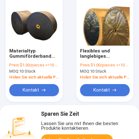
Materialtyp
Flexibles und
Gummiförderband
langlebiges
für OEM-
Gummiförderband
Preis:
$1.00/pieces >=10 pieces
Preis:
$1.00/pieces >=10 pieces
Seitenwandgürtel in
für den
MOQ:
10 Stück
MOQ:
10 Stück
allen Branchen
reibungslosen
Transport von
Holen Sie sich aktuelle Preis
Holen Sie sich aktuelle Preis
Material
Kontakt
Kontakt
Sparen Sie Zeit
Lassen Sie uns mit Ihnen die besten
Produkte kontaktieren.