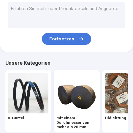
O RING
Staubdichtung
hydraulische Dichtungen
Fortsetzen
Staubdichtungsring
Kombinationsdichtung
Unsere Kategorien
PTFE-Produkte
hydraulischer Schlauch
ungrouped
OEM-Siegelring
V-Gürtel
mit einem
Öldichtung
PK-Gurt
Durchmesser von
mehr als 20 mm