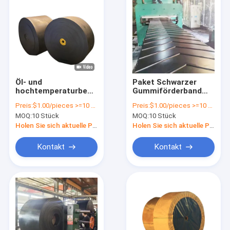
Öl- und
Paket Schwarzer
hochtemperaturbeständige
Gummiförderband
Stahlkabelförderbänder
mit Seitenwand und
Preis:
$1.00/pieces >=10 pieces
Preis:
$1.00/pieces >=10 pieces
mit OEM/ODM
transparenten
MOQ:
10 Stück
MOQ:
10 Stück
Beuteln
Holen Sie sich aktuelle Preis
Holen Sie sich aktuelle Preis
Kontakt
Kontakt
Startseite
Produkte
Videos